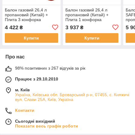
Балон газовий 26,4 л
Балон газовий 26,4 л
Бало
пропановий (Китай) +
пропановий (Китай) +
SAF
Плита 3 конфорка
Плита 1 конфорка
проп
(Туречинна)+ Комплект
(Туречинна)+ Комплект
підк
4 422
3 937
5 9
₴
₴
підключення SAFEGAS
підключення SAFEGAS
Купити
Купити
Про нас
98% позитивних з 267 відгуків за рік
Працює з 29.10.2010
м. Київ
Україна, Київська обл. Броварський р-н, 07455, c. Княжичі
вул. Слави 25А, Київ, Україна
Контакти
Сьогодні вихідний
Показати весь графік роботи