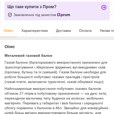
Що таке купити з Пром?
Замовлення під захистом
Опис
Характеристики
Доставка
Оплата
Умови п
Опис
Металевий газовий балон
Газові балони (багаторазового використання) призначені для
транспортування і зберігання зріджених вуглеводневих газів
(пропану, бутану та їх сумішей). Газові балони необхідні для
роботи більшості побутових газових приладів і пристроїв
(газові плити, включаючи туристичні, газові обігрівачі тощо).
Найпоширеніше використання побутових газових балонів
об'ємом 27 літрів в побутовому призначення ― на дачі, яхти,
переездном вагончику типу будинок на колесах, мобільних
кав'ярнях. Перевага у габаритах і вазі балона і середнього
обсягу порівняно з балоном в 46л. Звичайно для комерційних
цілей більш вигідно використовувати більше місткість, але