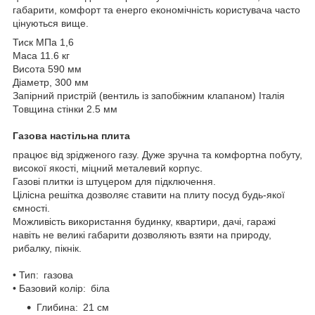
габарити, комфорт та енерго економічність користувача часто
цінуються вище.
Тиск МПа 1,6
Маса 11.6 кг
Висота 590 мм
Діаметр, 300 мм
Запірний пристрій (вентиль із запобіжним клапаном) Італія
Товщина стінки 2.5 мм
Газова настільна плита
працює від зрідженого газу. Дуже зручна та комфортна побуту,
високої якості, міцний металевий корпус.
Газові плитки із штуцером для підключення.
Цілісна решітка дозволяє ставити на плиту посуд будь-якої
ємності.
Можливість використання будинку, квартири, дачі, гаражі
навіть не великі габарити дозволяють взяти на природу,
рибалку, пікнік.
• Тип: газова
• Базовий колір: біла
Глибина: 21 см