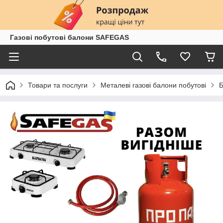
Газові побутові балони SAFEGAS
Товари та послуги
Металеві газові балони побутові
Б