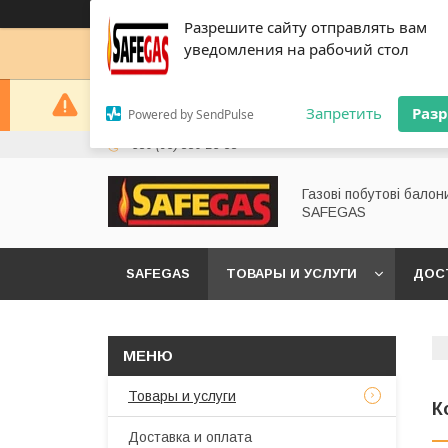
Разрешите сайту отправлять вам
уведомления на рабочий стол
Зараз компанія не може швидко обробляти замовл
Запретить
Раз
Powered by SendPulse
+380 (95) 880-23-58
Газові побутові балон
SAFEGAS
SAFEGAS
ТОВАРЫ И УСЛУГИ
ДОС
Товары и услуги
К
Доставка и оплата