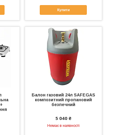
Купити
л
Балон газовий 24л SAFEGAS
льна
композитний пропановий
 +
безпечний
ння
5 040 ₴
Немає в наявності