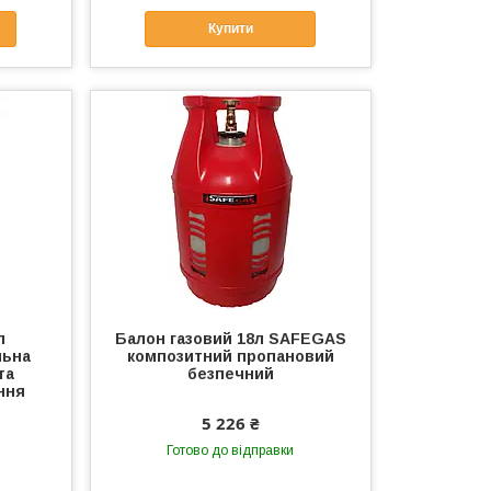
Купити
л
Балон газовий 18л SAFEGAS
льна
композитний пропановий
та
безпечний
ння
5 226 ₴
Готово до відправки