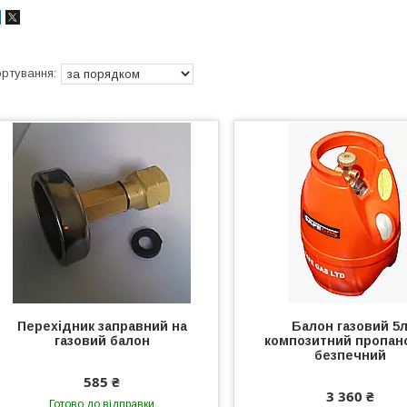
Перехідник заправний на
Балон газовий 5
газовий балон
композитний пропан
безпечний
585 ₴
3 360 ₴
Готово до відправки