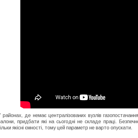
У районах, де немає централізованих вузлів газопостачан
балони
, придбати які на сьогодні не складе праці. Безпе
ільки якісні ємності, тому цей параметр не варто опускати.