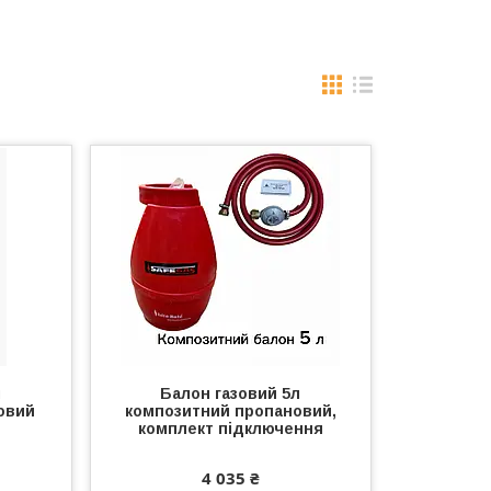
л
Балон газовий 5л
овий
композитний пропановий,
комплект підключення
4 035 ₴