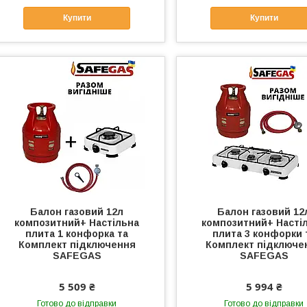
Купити
Купити
Балон газовий 12л
Балон газовий 12
композитний+ Настільна
композитний+ Насті
плита 1 конфорка та
плита 3 конфорки 
Комплект підключення
Комплект підключе
SAFEGAS
SAFEGAS
5 509 ₴
5 994 ₴
Готово до відправки
Готово до відправки