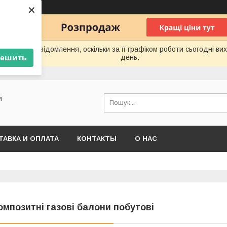
×
ення та повідомлення, оскільки за її графіком роботи сьогодні в
решить
день.
и
ТАВКА И ОПЛАТА
КОНТАКТЫ
О НАС
омпозитні газові балони побутові