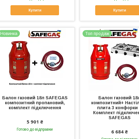
Купити
Купити
Новинка
Топ продаж
Балон газовий 18л SAFEGAS
Балон газовий 18
композитний пропановий,
композитний+ Насті
комплект підключення
плита 3 конфорки
Комплект підключе
SAFEGAS
5 901 ₴
Готово до відправки
6 684 ₴