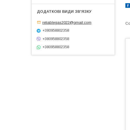
reliablegas2022@gmail.com
+380958802358
+380958802358
+380958802358