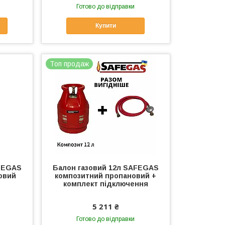
Готово до відправки
Купити
Топ продаж
AFEGAS
Балон газовий 12л SAFEGAS
овий
композитний пропановий +
комплект підключення
5 211 ₴
Готово до відправки