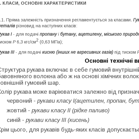
1. КЛАСИ, ОСНОВНІ ХАРАКТЕРИСТИКИ
.1. Пряма залежність призначення регламентується за класами.
Гу
еталів
різновид на наступних класів:
укав I
- для подачі
пропану
і
бутану,
ацетилену
,
міського природ
2
тиском
Р
6,3 кгс/см
(0,63 МПа);
укав III
- для подачі
кисню (інших не агресивних газів)
під тиском
Основні технічні 
Структура рукава включає в себе гумовий внутрішні
бавовняного волокна або ж на основі хімічних волок
зовнішній гумовий шар.
Колір рукава може варіюватися залежно від признач
червоний -
рукави класу I(ацетилен, пропан, бут
жовтий -
рукави класу II (рідке паливо)
синій -
рукави класу III (кисень)
Крім цього, для рукавів будь-яких класів допускаєт