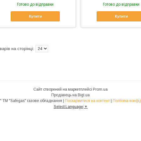
Готово до відправки
Готово до відправки
Купити
Купити
Сайт створений на маркетплейсі
Prom.ua
Продавець на Bigl.ua
ТМ "МІРУА" ТМ "Safegas" газове обладнання |
Поскаржитися на контент
|
Політика конфі
Select Language
▼