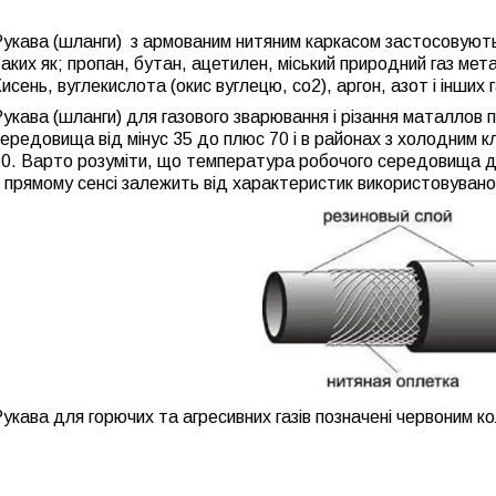
Рукава (шланги)
з армованим нитяним каркасом
застосовуютьс
аких як;
пропан, бутан,
ацетилен, міський природний газ метан
исень, вуглекислота (окис вуглецю, со2), аргон, азот і інших 
Рукава
(шланги)
для газового зварювання
і різання маталлов
ередовища від мінус 35 до плюс 70 і в районах з
холодним к
0. Варто розуміти, що температура робочого середовища дл
 прямому сенсі залежить від характеристик використовуваног
укава для горючих та агресивних газів позначені червоним к