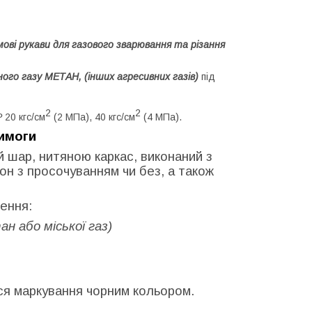
мові рукави для газового зварювання та різання
ного газу МЕТАН, (інших агресивних газів)
під
2
2
Р
20 кгс/см
(2 МПа), 40 кгс/см
(4 МПа).
вимоги
й шар, нитяною каркас, виконаний з
он з просочуванням чи без, а також
ення:
ан або міської газ)
ься маркування чорним кольором.