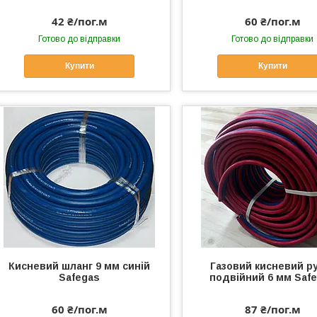
42 ₴/пог.м
60 ₴/пог.м
Готово до відправки
Готово до відправки
Купити
Купити
Кисневий шланг 9 мм синій
Газовий кисневий р
Safegas
подвійний 6 мм Saf
60 ₴/пог.м
87 ₴/пог.м