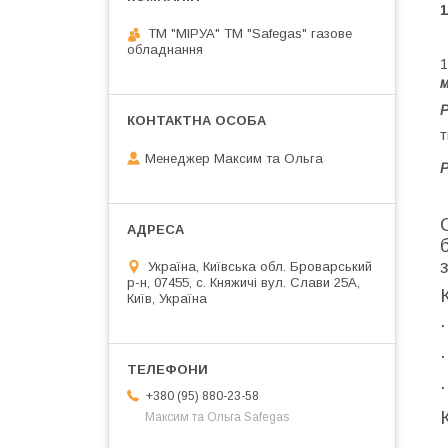
ТМ "МІРУА" ТМ "Safegas" газове
обладнання
1
м
Р
Менеджер Максим та Ольга
Р
Україна, Київська обл. Броварський
р-н, 07455, c. Княжичі вул. Слави 25А,
Київ, Україна
·
·
·
+380 (95) 880-23-58
Максим та Ольга Safegas