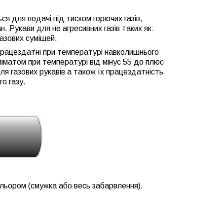
я для подачі під тиском горючих газів,
. Рукави для не агресивних газів таких як:
газових сумішей.
 працездатні при температурі навколишнього
ліматом
при температурі від мінус 55 до плюс
я газових рукавів а також їх працездатність
о газу.
ольором (смужка або весь забарвлення).