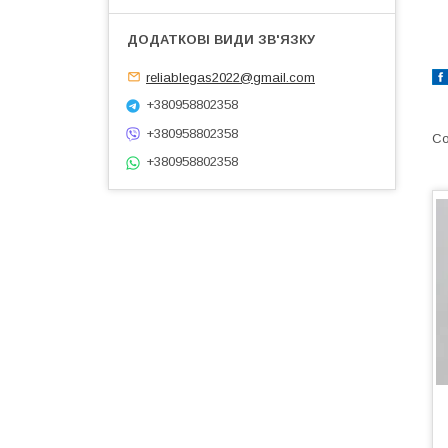
reliablegas2022@gmail.com
+380958802358
+380958802358
+380958802358