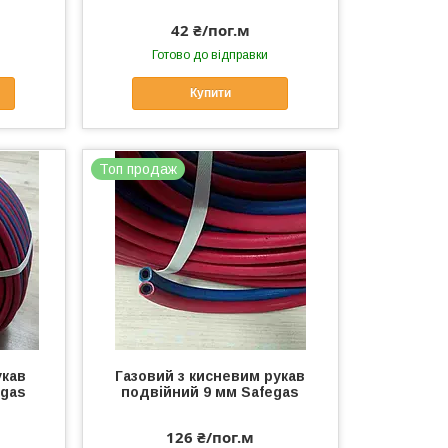
42 ₴/пог.м
Готово до відправки
Купити
Топ продаж
укав
Газовий з кисневим рукав
egas
подвійний 9 мм Safegas
126 ₴/пог.м