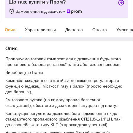
Що таке купити з Пром?
Замовлення під захистом
Опис
Характеристики
Доставка
Оплата
Умови п
Опис
Пропонуємо готовий комплект для підключення будь-якого
пропанового балона до газової плити або газової поверхні.
Виробництво Італія.
Комплект складається з італійського якісного регулятора з
функцією індикації місткості газу в балоні (просто необхідно
для балонів!),
2м газового рукава (на вимогу правил безпечної
експлуатації), обжатого з двох сторін і штуцера під плиту.
Конструкція регулятора дозволяє його підключення як до
стандартного пропанового різьблення СП21,8-1/14"LH, так і
до європейського типу KLF (з прокладкою у вентилі).
На ваш запит кількість рукава може бути збільшено (з