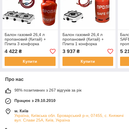
Балон газовий 26,4 л
Балон газовий 26,4 л
Бало
пропановий (Китай) +
пропановий (Китай) +
SAF
Плита 3 конфорка
Плита 1 конфорка
проп
(Туречинна)+ Комплект
(Туречинна)+ Комплект
підк
4 422
3 937
5 2
₴
₴
підключення SAFEGAS
підключення SAFEGAS
Купити
Купити
Про нас
98% позитивних з 267 відгуків за рік
Працює з 29.10.2010
м. Київ
Україна, Київська обл. Броварський р-н, 07455, c. Княжичі
вул. Слави 25А, Київ, Україна