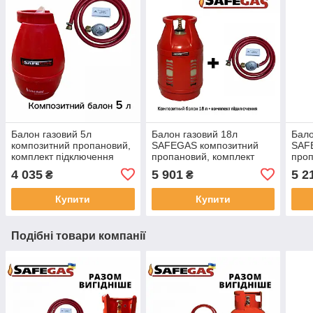
Балон газовий 5л
Балон газовий 18л
Бало
композитний пропановий,
SAFEGAS композитний
SAF
комплект підключення
пропановий, комплект
проп
підключення
підк
4 035
5 901
5 2
₴
₴
Купити
Купити
Подібні товари компанії